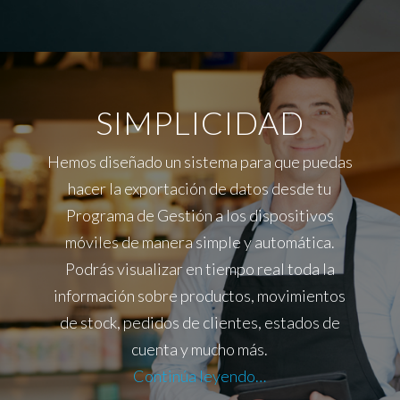
SIMPLICIDAD
Hemos diseñado un sistema para que puedas
hacer la exportación de datos desde tu
Programa de Gestión a los dispositivos
móviles de manera simple y automática.
Podrás visualizar en tiempo real toda la
información sobre productos, movimientos
de stock, pedidos de clientes, estados de
cuenta y mucho más.
Continúa leyendo…